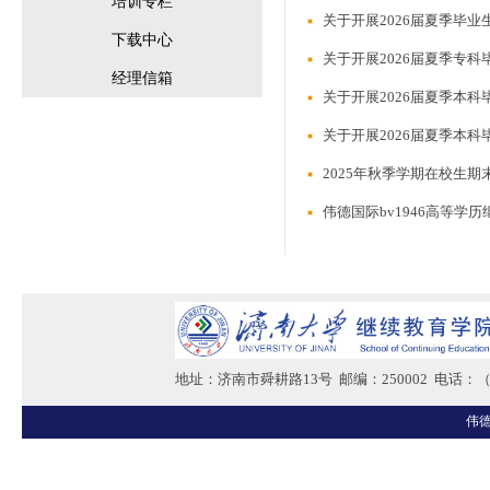
培训专栏
关于开展2026届夏季毕
下载中心
关于开展2026届夏季专
经理信箱
关于开展2026届夏季本
关于开展2026届夏季本
2025年秋季学期在校生期
伟德国际bv1946高等学
地址：济南市舜耕路13号 邮编：250002 电话：（05
伟德